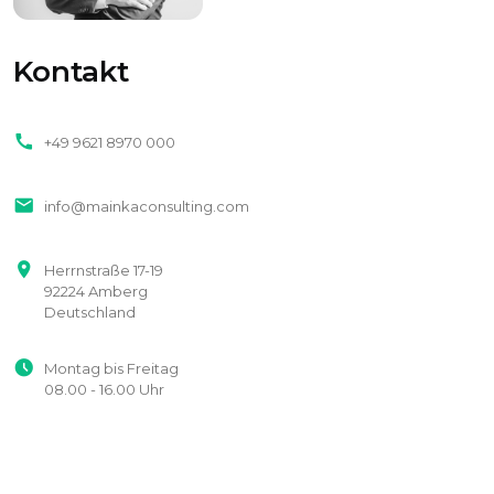
Kontakt
call
+49 9621 8970 000
mail
info@mainkaconsulting.com
place
Herrnstraße 17-19
92224 Amberg
Deutschland
access_time_filled
Montag bis Freitag
08.00 - 16.00 Uhr