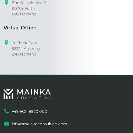
place
Zur Kühschanze 6
90763 Fürth
Deutschland
Virtual Office
place
Triebstraße 2
92224 Amberg
Deutschland
call
+49 9621 8970 000
mail
info@mainkaconsulting.com